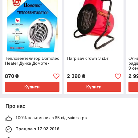
Тепловентелятор Domotec
Нагрівач crown 3 кВт
Олив
Heater Дуйка Домотек
раді
9 се
870
2 390
2 9
₴
₴
Купити
Купити
Про нас
100% позитивних з 65 відгуків за рік
Працює з 17.02.2016