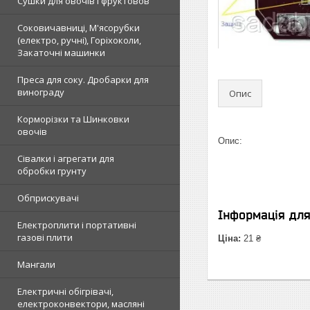
Сушки для овочів і фруктовов
Соковичавниці, М'ясорубки
(електро, ручні), Горіхоколи,
Закаточні машинки
Преса для соку. Дробарки для
винограду
Опис
Корморізки та Шинковки
овочів
Опис:
Сівалки і агрегати для
обробки грунту
Обприскувачі
Інформація дл
Електроплити і портативні
газові плити
Ціна:
21 ₴
Мангали
Електричні обігрівачі,
електроконвектори, масляні