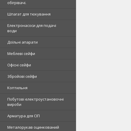
обігрівачі.
Шпагат для тюкування
Електронасоси для подачі
води
Доїльні апарати
Меблеві сейфи
Офісні сейфи
Збройові сейфи
Коптильня
Побутові електроустановочні
вироби
Арматура для СІП
Металорукав оцинкований