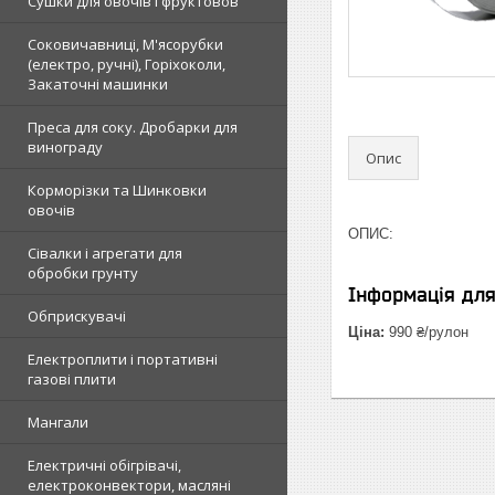
Сушки для овочів і фруктовов
Соковичавниці, М'ясорубки
(електро, ручні), Горіхоколи,
Закаточні машинки
Преса для соку. Дробарки для
винограду
Опис
Корморізки та Шинковки
овочів
ОПИС:
Сівалки і агрегати для
обробки грунту
Інформація дл
Обприскувачі
Ціна:
990 ₴/рулон
Електроплити і портативні
газові плити
Мангали
Електричні обігрівачі,
електроконвектори, масляні