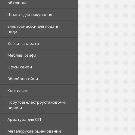
обігрівачі.
Шпагат для тюкування
Електронасоси для подачі
води
Доїльні апарати
Меблеві сейфи
Офісні сейфи
Збройові сейфи
Коптильня
Побутові електроустановочні
вироби
Арматура для СІП
Металорукав оцинкований