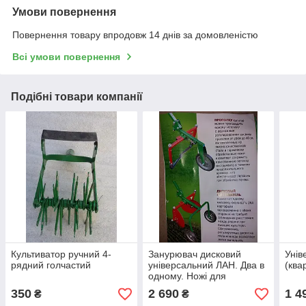
Умови повернення
Повернення товару впродовж 14 днів за домовленістю
Всі умови повернення
Подібні товари компанії
Культиватор ручний 4-
Занурювач дисковий
Унів
рядний голчастий
універсальний ЛАН. Два в
(ква
одному. Ножі для
прокладання та диски для
350
2 690
1 4
₴
₴
окучування.