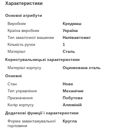
Характеристики
Основні атрибути
Виробник
Кредмаш
Країна виробник
Україна
Тип закаточної машинки
Напівавтомат
Кількість ручок
1
Матеріал
Сталь
Користувальницькі характеристики
Матеріал корпусу
Оцинкована сталь
Основні
Стан
Нове
Тип управління
Механічне
Призначення
Побутове
Колір корпусу
Алюміній
Додаткові функції і характеристики
Форма завантажувальної
Кругла
горловини