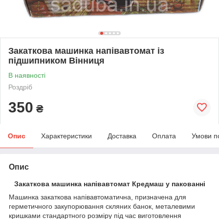
Закаткова машинка напівавтомат із
підшипником Вінниця
В наявності
Роздріб
350
₴
Опис
Характеристики
Доставка
Оплата
Умови п
Опис
Закаткова машинка напівавтомат Кредмаш у пакованні
Машинка закаткова напівавтоматична, призначена для
герметичного закупорювання скляних банок, металевими
кришками стандартного розміру під час виготовлення