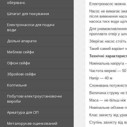
обігрівачі.
Електронасос можна з
Насос не вимагає зма
Шпагат для тюкування
після вимкнення насо
насоса тиск води щіл
Електронасоси для подачі
Для унеможливлення 
води
проплавте отвір у шл
Доїльні апарати
Зберігає насос стоїт
Такий самий варіант н
Меблеві сейфи
Технічні характерис
Офісні сейфи
Номінальна напруга 
Частота мережі — 50
Збройові сейфи
Напір — 40 м
Коптильня
Споживана потужніст
Величина струму не б
Побутові електроустановочні
Маса — не більш ніж 
вироби
Номінальне об'ємне п
Арматура для СІП
Клас захисту від ур
Ступінь захисту від 
Металорукав оцинкований