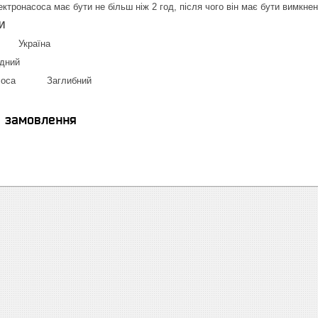
ктронасоса має бути не більш ніж 2 год, після чого він має бути вимкнен
И
к Україна
дний
 насоса Заглибний
я замовлення