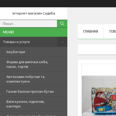
Інтернет-магазин Садиба
ГЛАВНАЯ
ТОВ
Товары и услуги
Інкубатори
Форми для випічки хліба,
пасок, тортів
Автоклави побутові та
комплектуючі
Газові балони пропан-бутан
Ваги кухонні, підлогові,
кантери