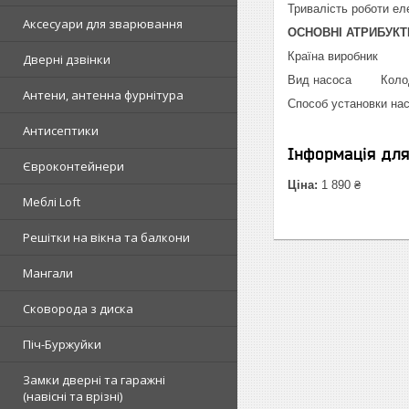
Тривалість роботи еле
Аксесуари для зварювання
ОСНОВНІ АТРИБУКТ
Країна виробни
Дверні дзвінки
Вид насоса Коло
Антени, антенна фурнітура
Способ установки
Антисептики
Інформація дл
Євроконтейнери
Ціна:
1 890 ₴
Меблі Loft
Решітки на вікна та балкони
Мангали
Сковорода з диска
Піч-Буржуйки
Замки дверні та гаражні
(навісні та врізні)