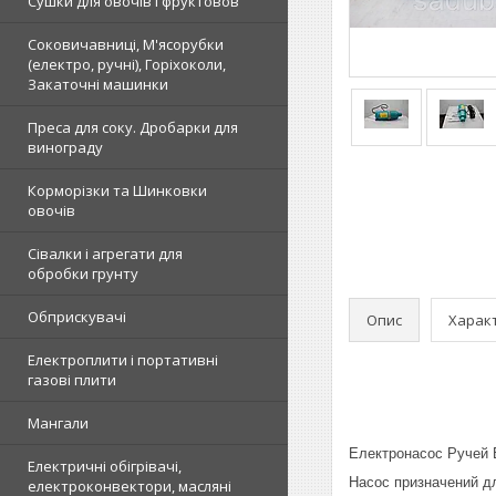
Сушки для овочів і фруктовов
Соковичавниці, М'ясорубки
(електро, ручні), Горіхоколи,
Закаточні машинки
Преса для соку. Дробарки для
винограду
Корморізки та Шинковки
овочів
Сівалки і агрегати для
обробки грунту
Обприскувачі
Опис
Харак
Електроплити і портативні
газові плити
Мангали
Електронасос Ручей Б
Електричні обігрівачі,
Насос призначений дл
електроконвектори, масляні