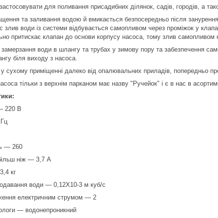
астосовувати для поливання присадибних ділянок, садів, городів, а так
щення та заливання водою й вмикається безпосередньо після занурення 
с злив води із системи відбувається самопливом через проміжок у клапан
ьно притискає клапан до основи корпусу насоса, тому злив самопливом 
замерзання води в шлангу та трубах у зимову пору та забезпечення сам
ангу біля виходу з насоса.
ь у сухому приміщенні далеко від опалювальних приладів, попередньо п
асоса тільки з верхнім парканом має назву "Ручейок" і є в нас в асортим
тики:
— 220 В
 Гц
ь — 260
ільш ніж — 3,7 А
3,4 кг
одавання води — 0,12Х10-3 м куб/с
аження електричним струмом — 2
вологи — водонепроникний