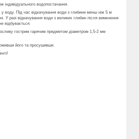
ож індивідуального водопостачання.
у воду. Під час відкачування води з глибини менш ніж 5 м
і. У разі відкачування води з великих глибин після вимкнення
не відбувається.
осливу гострим гарячим предметом діаметром 1,5-2 мм
ромивши його та просушивши.
енті!