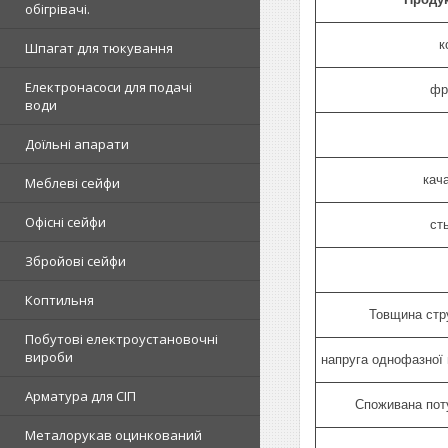
обігрівачі.
к
Шпагат для тюкування
Електронасоси для подачі
фр
води
Доїльні апарати
кач
Меблеві сейфи
Офісні сейфи
ст
Збройові сейфи
Коптильня
Товщина стр
Побутові електроустановочні
вироби
напруга однофазної 
Арматура для СІП
Споживана поту
Металорукав оцинкований