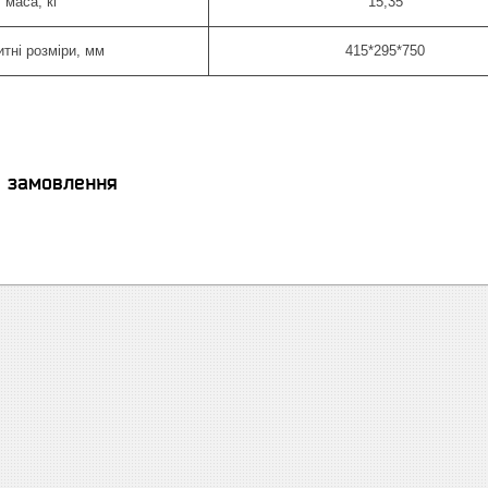
маса, кг
15,35
итні розміри, мм
415*295*750
я замовлення