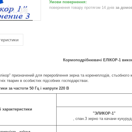
повернення товару протягом 14 днів
за домо
теристики
Кормоподрібнювачі ЕЛІКОР-1 вико
ікор" призначений для перероблення зерна та коренеплодів, стьобного к
тніх тварин в особистих підсобних господарствах.
ики за частоти 50 Гц і напруги 220 В
і характеристики
"ЭЛИКОР-1"
, спан.3 зерно та качани кукуруд
тивність, кг/год