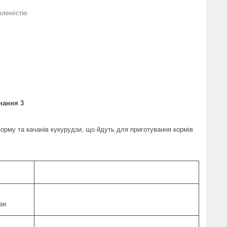
вленістю
нання 3
орму та качанів кукурудзи, що йдуть для приготування кормів
зи