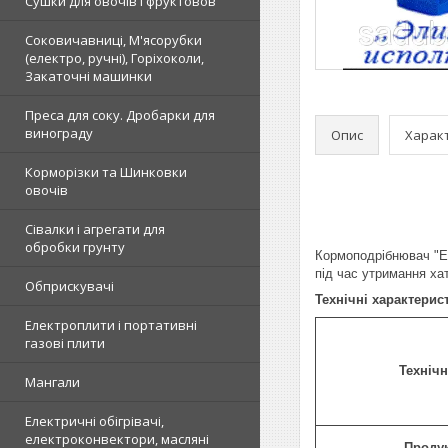
Сушки для овочів і фруктовов
Соковичавниці, М'ясорубки
(електро, ручні), Горіхоколи,
Закаточні машинки
Преса для соку. Дробарки для
винограду
Опис
Харак
Корморізки та Шинковки
овочів
Сівалки і агрегати для
обробки грунту
Кормоподрібнювач "Ел
під час утримання ха
Обприскувачі
Технічні характерист
Електроплити і портативні
газові плити
Технічн
Мангали
Електричні обігрівачі,
електроконвектори, масляні
Продук