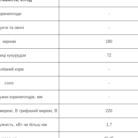
оренеплоди
-
укти та овочі
-
зернові
180
анці кукурудзи
72
ьобаний корм
-
соло
-
ужки коренеплодів, мм
-
мережі, В трифазній мережі, В
220
жність, кВт не більш ніж
1,7