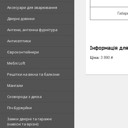
Аксесуари для зварювання
Габар
Дверні дзвінки
Антени, антенна фурнітура
Антисептики
Інформація дл
Євроконтейнери
Ціна:
3 890 ₴
Меблі Loft
Решітки на вікна та балкони
Мангали
Сковорода з диска
Піч-Буржуйки
Замки дверні та гаражні
(навісні та врізні)