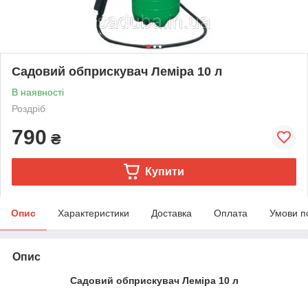
Садовий обприскувач Леміра 10 л
В наявності
Роздріб
790
₴
Купити
Опис
Характеристики
Доставка
Оплата
Умови п
Опис
Садовий обприскувач Леміра 10 л