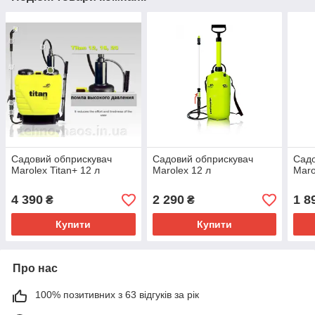
Садовий обприскувач
Садовий обприскувач
Садо
Marolex Titan+ 12 л
Marolex 12 л
Maro
4 390
2 290
1 8
₴
₴
Купити
Купити
Про нас
100% позитивних з 63 відгуків за рік