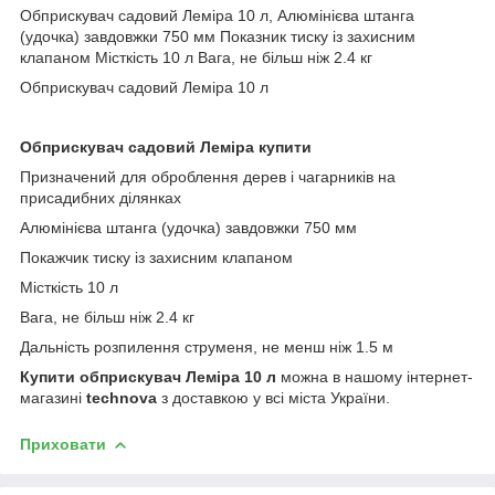
Обприскувач садовий Леміра 10 л, Алюмінієва штанга
(удочка) завдовжки 750 мм Показник тиску із захисним
клапаном Місткість 10 л Вага, не більш ніж 2.4 кг
Обприскувач садовий Леміра 10 л
Обприскувач
садовий
Леміра
купити
Призначений для оброблення дерев і чагарників на
присадибних ділянках
Алюмінієва штанга (удочка) завдовжки 750 мм
Покажчик тиску із захисним клапаном
Місткість 10 л
Вага, не більш ніж 2.4 кг
Дальність розпилення струменя, не менш ніж 1.5 м
Купити
обприскувач
Леміра
10
л
можна в нашому інтернет-
магазині
technova
з доставкою у всі міста України.
Приховати