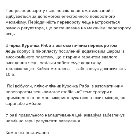
Процес перевороту яєць повністю автоматизований і
відбувається за допомогою електронного поворотного
механізму. Періодичність перевороту яєць настроюється
ручкою регулятора, що розташована на механізмі перевороту
яєць.
В
чірка Курочка Ряба з автоматичним переворотом
яєць
корпус із пінопласту посилений додатковим шаром із
високоміцного пластику, що є гарним гарантом вдалого
виведення яєць, оскільки забезпечує додаткову
теплоізоляцію. Кайма металева — забезпечує довговічність
10.5.
Як і всібухли, плічо-плічник Курочка Ряба з автоматичним
переворотом яєць вимагає стабільної температури в
приміщенні та не має використовуватися в таких місцях, як
сараї або амбари.
У разі правильного налаштування цей акваріум забезпечує
незмінно гарні результати виведення.
Комплект постачання: