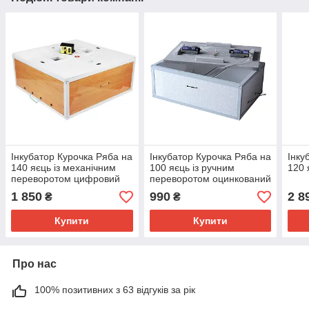
Інкубатор Курочка Ряба на
Інкубатор Курочка Ряба на
Інку
140 яєць із механічним
100 яєць із ручним
120 
переворотом цифровий
переворотом оцинкований
1 850
990
2 8
₴
₴
Купити
Купити
Про нас
100% позитивних з 63 відгуків за рік