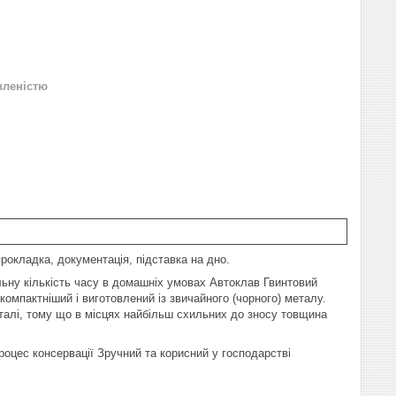
вленістю
прокладка, документація, підставка на дно.
альну кількість часу в домашніх умовах Автоклав Гвинтовий
йкомпактніший і виготовлений із звичайного (чорного) металу.
сталі, тому що в місцях найбільш схильних до зносу товщина
роцес консервації Зручний та корисний у господарстві