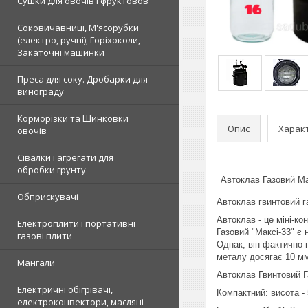
Сушки для овочів і фруктовов
Соковичавниці, М'ясорубки
(електро, ручні), Горіхоколи,
Закаточні машинки
Преса для соку. Дробарки для
винограду
Корморізки та Шинковки
Опис
Харак
овочів
Сівалки і агрегати для
обробки грунту
Автоклав Газовий Мак
Обприскувачі
Автоклав гвинтовий га
Автоклав - це міні-к
Електроплити і портативні
Газовий "Максі-33" є 
газові плити
Однак, він фактично 
металу досягає 10 м
Мангали
Автоклав Гвинтовий Г
Електричні обігрівачі,
Компактний: висота - 
електроконвектори, масляні