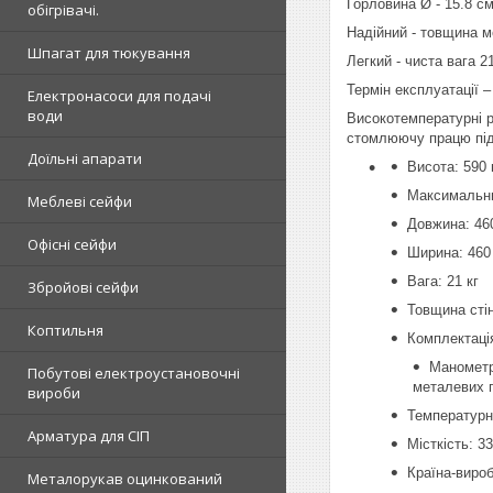
Горловина Ø - 15.8 с
обігрівачі.
Надійний - товщина м
Шпагат для тюкування
Легкий - чиста вага 21
Термін експлуатації –
Електронасоси для подачі
води
Високотемпературні р
стомлюючу працю під 
Доїльні апарати
Висота: 590
Максимальни
Меблеві сейфи
Довжина: 46
Офісні сейфи
Ширина: 460
Вага: 21 кг
Збройові сейфи
Товщина стін
Коптильня
Комплектаці
Манометр,
Побутові електроустановочні
металевих п
вироби
Температурн
Арматура для СІП
Місткість: 3
Країна-вироб
Металорукав оцинкований