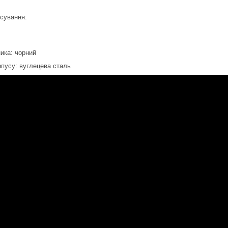
сування:
ика: чорний
рпусу: вуглецева сталь