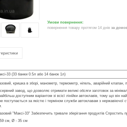
повернення товару протягом 14 днів
за домо
теристики
сі-33 (33 банки 0.5л або 14 банок 1л)
зовий, кришка в зборі, манометр, термометр, ніпель, аварійний клапан, 
онсервний завод, що дозволяє отримати великі обсяги заготовок за мінім
найбільш доступним варіантом зі всієї лінійки автоклавів, тому що він на
не поступається за якістю і терміном служби автоклавам з нержавіючої 
м.
азовий "Максі-33" Забезпечить тривале зберігання продуктів Спростить п
59 см, Ø - 35 см