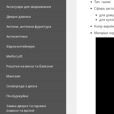
Тип: газові
Аксесуари для зварювання
Сфера засто
для дому
Дверні дзвінки
для кухні
Антени, антенна фурнітура
Колір виробн
Матеріал ко
Антисептики
Євроконтейнери
Меблі Loft
Решітки на вікна та балкони
Мангали
Сковорода з диска
Піч-Буржуйки
Замки дверні та гаражні
(навісні та врізні)