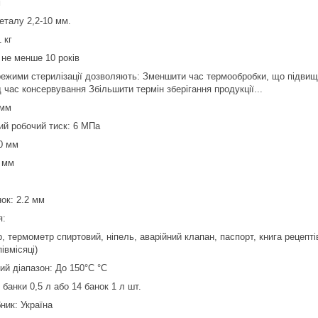
м
еталу 2,2-10 мм.
 кг
 не менше 10 років
ежими стерилізації дозволяють: Зменшити час термообробки, що підвищу
час консервування Збільшити термін зберігання продукції...
 мм
й робочий тиск: 6 МПа
0 мм
 мм
ок: 2.2 мм
я:
 термометр спиртовий, ніпель, аварійний клапан, паспорт, книга рецептів
івмісяці)
ий діапазон: До 150°С °C
3 банки 0,5 л або 14 банок 1 л шт.
ник: Україна