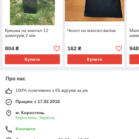
Кришка на мангал 12
Чохол на мангал-валіза
Манг
шампурів 2 мм
шамп
804
162
948
₴
₴
Купити
Купити
Про нас
100% позитивних з 65 відгуків за рік
Працює з 17.02.2016
м. Коростень
Коростень, Україна
Контакти