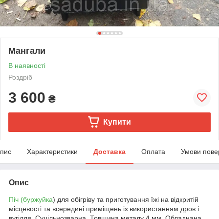
Мангали
В наявності
Роздріб
3 600
₴
Купити
пис
Характеристики
Доставка
Оплата
Умови пове
Опис
Піч (буржуйка
) для обігріву та приготування їжі на відкритій
місцевості та всередині приміщень із використанням дров і
вугілля. Суцільнозварна. Товщина металу 4 мм. Обладнана