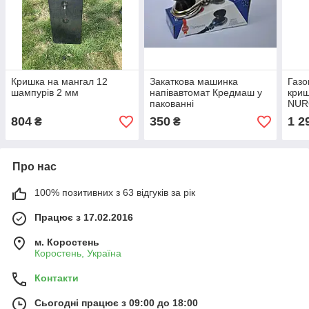
Кришка на мангал 12
Закаткова машинка
Газо
шампурів 2 мм
напівавтомат Кредмаш у
кри
пакованні
NUR
Туре
804
350
1 2
₴
₴
Про нас
100% позитивних з 63 відгуків за рік
Працює з 17.02.2016
м. Коростень
Коростень, Україна
Контакти
Сьогодні працює з 09:00 до 18:00