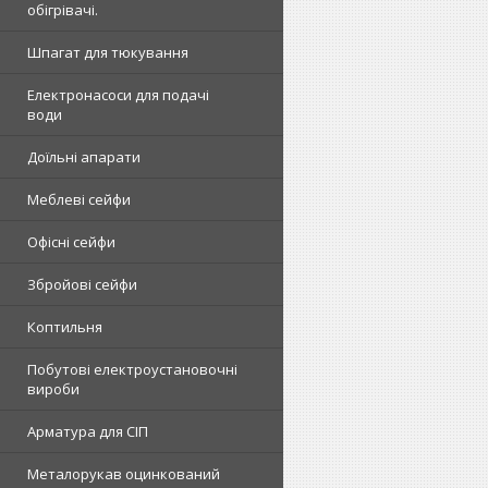
обігрівачі.
Шпагат для тюкування
Електронасоси для подачі
води
Доїльні апарати
Меблеві сейфи
Офісні сейфи
Збройові сейфи
Коптильня
Побутові електроустановочні
вироби
Арматура для СІП
Металорукав оцинкований