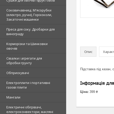
Сушки для овочів і фруктовов
Соковичавниці, М'ясорубки
(електро, ручні), Горіхоколи,
Закаточні машинки
Преса для соку. Дробарки для
винограду
Корморізки та Шинковки
овочів
Опис
Харак
Сівалки і агрегати для
обробки грунту
Підставка під казан,
Обприскувачі
Електроплити і портативні
Інформація дл
газові плити
Ціна:
399 ₴
Мангали
Електричні обігрівачі,
електроконвектори, масляні