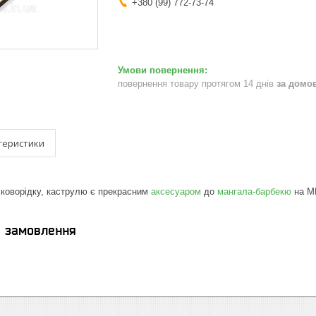
+380 (99) 772-73-74
повернення товару протягом 14 днів
за домо
теристики
 сковорідку, каструлю є прекрасним
аксесуаром
до
мангала-барбекю
на MB
я замовлення