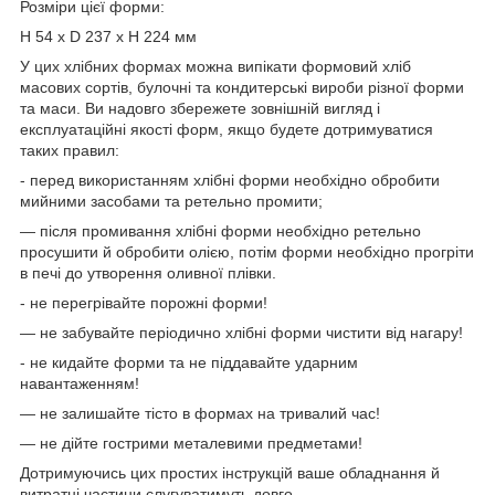
Розміри цієї форми:
Н 54 x D 237 x H 224 мм
У цих хлібних формах можна випікати формовий хліб
масових сортів, булочні та кондитерські вироби різної форми
та маси. Ви надовго збережете зовнішній вигляд і
експлуатаційні якості форм, якщо будете дотримуватися
таких правил:
- перед використанням хлібні форми необхідно обробити
мийними засобами та ретельно промити;
— після промивання хлібні форми необхідно ретельно
просушити й обробити олією, потім форми необхідно прогріти
в печі до утворення оливної плівки.
- не перегрівайте порожні форми!
— не забувайте періодично хлібні форми чистити від нагару!
- не кидайте форми та не піддавайте ударним
навантаженням!
— не залишайте тісто в формах на тривалий час!
— не дійте гострими металевими предметами!
Дотримуючись цих простих інструкцій ваше обладнання й
витратні частини слугуватимуть довго.