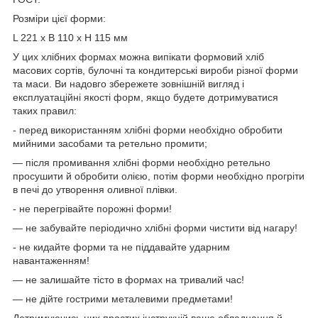
Розміри цієї форми:
L 221 x B 110 x H 115 мм
У цих хлібних формах можна випікати формовий хліб
масових сортів, булочні та кондитерські вироби різної форми
та маси. Ви надовго збережете зовнішній вигляд і
експлуатаційні якості форм, якщо будете дотримуватися
таких правил:
- перед використанням хлібні форми необхідно обробити
мийними засобами та ретельно промити;
— після промивання хлібні форми необхідно ретельно
просушити й обробити олією, потім форми необхідно прогріти
в печі до утворення оливної плівки.
- не перегрівайте порожні форми!
— не забувайте періодично хлібні форми чистити від нагару!
- не кидайте форми та не піддавайте ударним
навантаженням!
— не залишайте тісто в формах на тривалий час!
— не дійте гострими металевими предметами!
Дотримуючись цих простих інструкцій ваше обладнання й