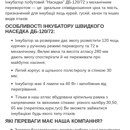
Інкубатор побутовий "Насидка" ДБ-120/72 з механічним
переворотом — це ідеальне співвідношення ціна та якість,
призначений для інкубації яєць курей, гусей, качок та інших
видів птахів.
ОСОБЛИВОСТІ ІНКУБАТОРУ ШВИДКОГО
НАСЕДКА ДБ-120/72:
Інкубатор за розмірами дає змогу розмістити 120 яєць
курячих у ручному режимі перевороту та 72 в
механічному. Великі вікна та висота атласу 280 мм
дають змогу спостерігати й не переживати про
майбутнє насіння;
Литий корпус зі щільного полістиролу зі стінкою 30
мм;
Інкубатор має 4 лампи на 40 Вт і запобіжник від
перегрівання.
Тільки в наш атлас вбудована кріпильна рамка з
напрямними та змінними сітками різного калібру.30,50,
65 мм (перепілка,кури,гусі) Ви зможете займатися
інкубацією будь-якого типу птахів.
ЯКІ ПЕРЕВАГИ МАЄ НАША КОМПАННЯ?
➤ Завдяки багаторічному досвіду роботи наші працівники