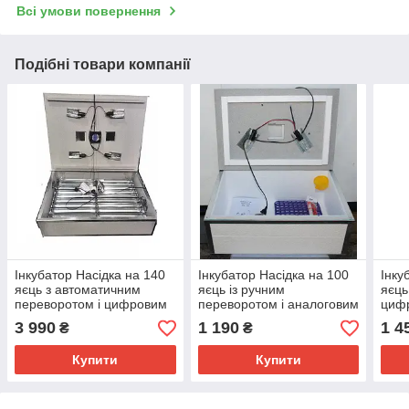
Всі умови повернення
Подібні товари компанії
Інкубатор Насідка на 140
Інкубатор Насідка на 100
Інку
яєць з автоматичним
яєць із ручним
яєць
переворотом і цифровим
переворотом і аналоговим
циф
терморегулятором
терморегулятором
тер
3 990
1 190
1 4
₴
₴
Купити
Купити