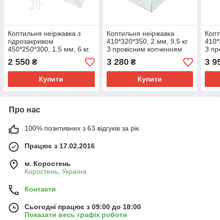
Коптильня неіржавка з
Коптильня неіржавка
Копт
гідрозакривом
410*320*350, 2 мм, 9,5 кг.
410*
450*250*300, 1,5 мм, 6 кг.
З провісним копченням
З пр
З провісним копченням
2 550
3 280
3 9
₴
₴
Купити
Купити
Про нас
100% позитивних з 63 відгуків за рік
Працює з 17.02.2016
м. Коростень
Коростень, Україна
Контакти
Сьогодні працює з 09:00 до 18:00
Показати весь графік роботи