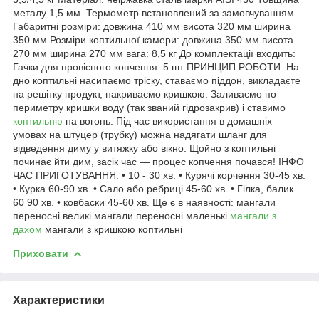
металу 1,5 мм. Термометр встановлений за замовчуванням
Габаритні розміри: довжина 410 мм висота 320 мм ширина
350 мм Розміри коптильної камери: довжина 350 мм висота
270 мм ширина 270 мм вага: 8,5 кг До комплектації входить:
Гачки для провісного копчення: 5 шт ПРИНЦИП РОБОТИ: На
дно коптильні насипаємо тріску, ставаємо піддон, викладаєте
на решітку продукт, накриваємо кришкою. Заливаємо по
периметру кришки воду (так званий гідрозакрив) і ставимо
коптильню
на вогонь. Під час використання в домашніх
умовах на штуцер (трубку) можна надягати шланг для
відведення диму у витяжку або вікно. Щойно з коптильні
починає йти дим, засік час — процес копчення почався! ІНФО
ЧАС ПРИГОТУВАННЯ: • 10 - 30 хв. • Курячі корчення 30-45 хв.
• Курка 60-90 хв. • Сало або ребриці 45-60 хв. • Гілка, балик
60 90 хв. • ковбаски 45-60 хв. Ще є в наявності: мангали
переносні великі мангали переносні маленькі
мангали з
дахом
мангали з кришкою коптильні
Приховати
Характеристики