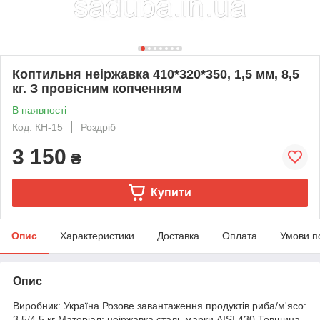
Коптильня неіржавка 410*320*350, 1,5 мм, 8,5
кг. З провісним копченням
В наявності
Код: КН-15
Роздріб
3 150
₴
Купити
Опис
Характеристики
Доставка
Оплата
Умови п
Опис
Виробник: Україна Розове завантаження продуктів риба/м'ясо:
3,5/4,5 кг Матеріал: неіржавка сталь марки AISI 430 Товщина