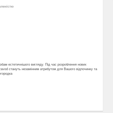
вленістю
обам естетичнішого вигляду. Під час розроблення нових
zavod стануть незамінним атрибутом для Вашого відпочинку та
егородка