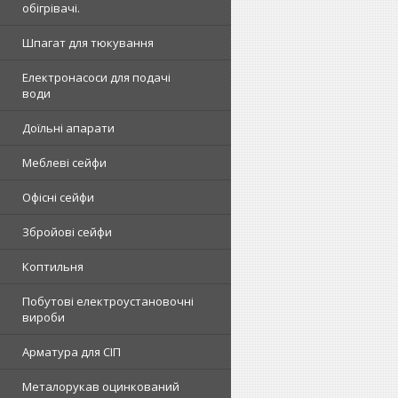
обігрівачі.
Шпагат для тюкування
Електронасоси для подачі
води
Доїльні апарати
Меблеві сейфи
Офісні сейфи
Збройові сейфи
Коптильня
Побутові електроустановочні
вироби
Арматура для СІП
Металорукав оцинкований