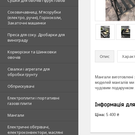
Сушки для овочів і фруктовов
Соковичавниці, М'ясорубки
(електро, ручні), Горіхоколи,
Закаточні машинки
Преса для соку. Дробарки для
винограду
Корморізки та Шинковки
Опис
Харак
овочів
Сівалки і агрегати для
обробки грунту
Мангали виготовлені 
моделей мангалів ми 
Обприскувачі
чудовим подарунком 
Електроплити і портативні
газові плити
Інформація дл
Мангали
Ціна:
5 400 ₴
Електричні обігрівачі,
електроконвектори, масляні