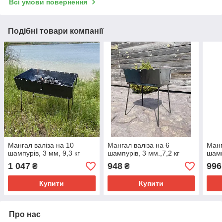
Всі умови повернення
Подібні товари компанії
Мангал валіза на 10
Мангал валіза на 6
Манг
шампурів, 3 мм, 9,3 кг
шампурів, 3 мм.,7,2 кг
шамп
1 047
948
996
₴
₴
Купити
Купити
Про нас