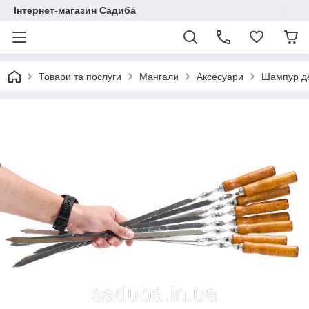
Інтернет-магазин Садиба
Товари та послуги
Мангали
Аксесуари
Шампур де