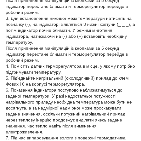
Після припинення маніпуляцій із кнопками за 5 секунд
індикатор перестане блимати й терморегулятор перейде в
робочий режим.
3. Для встановлення нижньої межі температури натисніть на
позначку (-), на індикаторі з'являться 3 нижні ковтуни (_ _ _), а
потім індикатор почне блимати. У режимі миготіння
індикатора, натискаючи на (-) або (+) встановіть необхідну
температуру.
Після припинення маніпуляцій із кнопками за 5 секунд
індикатор перестане блимати й терморегулятор перейде в
робочий режим.
4. Помістіть датчик терморегулятора в місце, у якому потрібно
підтримувати температуру.
5. Під'єднайте нагрівальний (охолодливий) прилад до клем
Фових і 0 на корпусі терморегулятора.
6. Показання індикатора поступово наближатимуться до
заданої температури. У разі недостатньої потужності
нагрівального приладу необхідна температура може бути не
досягнута, а за надмірної надмірної може проскакувати
задане значення, оскільки потужний нагрівальний прилад
через теплову інерцію продовжує виділяти якесь задане
значення. час тепло навіть після вимкнення
електроживлення.
7. Під час випаровування вологи з поверхні термодатчика