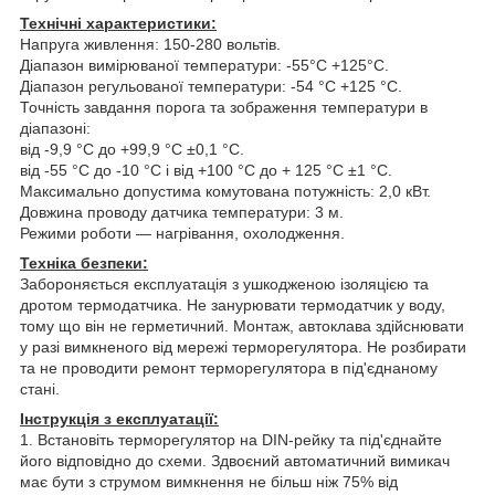
Технічні характеристики:
Напруга живлення: 150-280 вольтів.
Діапазон вимірюваної температури: -55°С +125°С.
Діапазон регульованої температури: -54 °C +125 °C.
Точність завдання порога та зображення температури в
діапазоні:
від -9,9 °C до +99,9 °C ±0,1 °C.
від -55 °C до -10 °C і від +100 °C до + 125 °C ±1 °C.
Максимально допустима комутована потужність: 2,0 кВт.
Довжина проводу датчика температури: 3 м.
Режими роботи — нагрівання, охолодження.
Техніка безпеки:
Забороняється експлуатація з ушкодженою ізоляцією та
дротом термодатчика. Не занурювати термодатчик у воду,
тому що він не герметичний. Монтаж, автоклава здійснювати
у разі вимкненого від мережі терморегулятора. Не розбирати
та не проводити ремонт терморегулятора в під'єднаному
стані.
Інструкція з експлуатації:
1. Встановіть терморегулятор на DIN-рейку та під'єднайте
його відповідно до схеми. Здвоєний автоматичний вимикач
має бути з струмом вимкнення не більш ніж 75% від