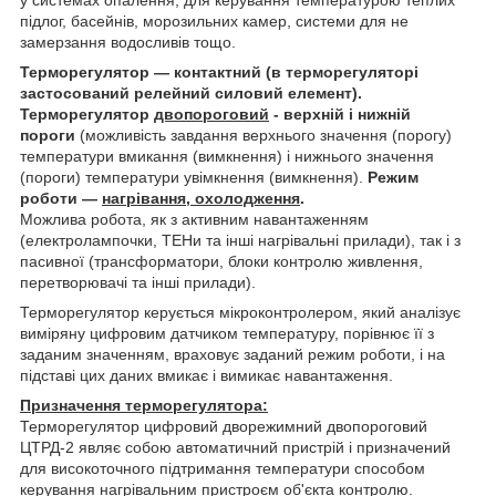
у системах опалення, для керування температурою теплих
підлог, басейнів, морозильних камер, системи для не
замерзання водосливів тощо.
Терморегулятор — контактний (в терморегуляторі
застосований релейний силовий елемент).
Терморегулятор
двопороговий
- верхній і нижній
пороги
(можливість завдання верхнього значення (порогу)
температури вмикання (вимкнення) і нижнього значення
(пороги) температури увімкнення (вимкнення).
Режим
роботи —
нагрівання, охолодження
.
Можлива робота, як з активним навантаженням
(електролампочки, ТЕНи та інші нагрівальні прилади), так і з
пасивної (трансформатори, блоки контролю живлення,
перетворювачі та інші прилади).
Терморегулятор керується мікроконтролером, який аналізує
виміряну цифровим датчиком температуру, порівнює її з
заданим значенням, враховує заданий режим роботи, і на
підставі цих даних вмикає і вимикає навантаження.
Призначення терморегулятора:
Терморегулятор цифровий дворежимний двопороговий
ЦТРД-2 являє собою автоматичний пристрій і призначений
для високоточного підтримання температури способом
керування нагрівальним пристроєм об'єкта контролю.