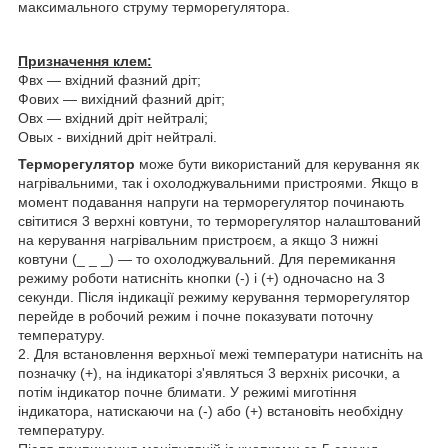
максимального струму терморегулятора.
Призначення клем:
Фвх — вхідний фазний дріт;
Фових — вихідний фазний дріт;
Овх — вхідний дріт нейтралі;
Овых - вихідний дріт нейтралі.
Терморегулятор
може бути використаний для керування як
нагрівальними, так і охолоджувальними пристроями. Якщо в
момент подавання напруги на терморегулятор починають
світитися 3 верхні ковтуни, то терморегулятор налаштований
на керування нагрівальним пристроєм, а якщо 3 нижні
ковтуни (_ _ _) — то охолоджувальний. Для перемикання
режиму роботи натисніть кнопки (-) і (+) одночасно на 3
секунди. Після індикації режиму керування терморегулятор
перейде в робочий режим і почне показувати поточну
температуру.
2. Для встановлення верхньої межі температури натисніть на
позначку (+), на індикаторі з'являться 3 верхніх рисочки, а
потім індикатор почне блимати. У режимі миготіння
індикатора, натискаючи на (-) або (+) встановіть необхідну
температуру.