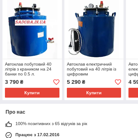
Автоклав побутовий 40
Автоклав електричний
Авто
літрів з краником на 24
побутовий на 40 літрів із
елек
банки по 0.5 л.
цифровим
циф
терморегулятором
тер
3 790
5 290
4 5
₴
₴
Купити
Купити
Про нас
100% позитивних з 65 відгуків за рік
Працює з 17.02.2016