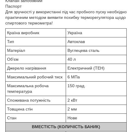
Клапан запобіжний
Паспорт
Для зручності у використанні під час пробного пуску необхідно
практичним методом виявити похибку терморегулятора щодо
спиртового термометра!
Країна виробник
Україна
Тип
Автоклав
Матеріал
Вуглецева сталь
Об'єм
40 л
Джерело нагрівання
Електричний (ТЕН)
Максимальний робочий тиск
6 МПа
Максимальна робоча
150 град.
температура
Споживана потужність
2 кВт
Товщина стін
2 мм
Стан
Нове
ВМЕСТІСТЬ (КОЛИЧІСТЬ БАНИК)