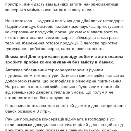
пристрій, який дасть вам швидко загоїти найрізноманітніші
консерви з мінімальною витратою часу та сил.
Наш автоклав — чудовий помічник для дбайливих господарів.
Надійно знищує бактерії, неабияк зменшує час приготування
консервованих продуктів, покращує смакові властивості та
якість приготованих вами консервів, збільшує в кілька разів
терміни збереження готової продукції. З легкістю приготує
тушкування, рибні консерви, салати, овочеві асорті...
Внимание! Для отримання досвіду роботи з автоклавом
зробити пробне консервування без вмісту в банках.
Автоклав обладнаний терморегулятором із ручним
підтриманням температури. Затискач кришки здійснюється за
допомогою гвинта, що розподіляє її рівномірне притискання.
Нагрівання в автоклаві здійснюється вбудованим теном або
від зовнішнього джерела тепла за умови, що полум'я не
потраплятиме на блок керування.
Горловина автоклава має достатній діаметр для використання
банок розміром 3 літри.
Раніше процедура консервації віднімала в господарів усі
сили, оскільки доводилося витрачати цілий день на цей захід.
Крім того, воно було пов'язане з певним ризиком, оскільки