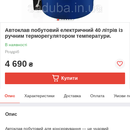
Автоклав побутовий електричний 40 літрів із
ручним терморегулятором температури.
В наявності
Роздріб
4 690
₴
Купити
Опис
Характеристики
Доставка
Оплата
Умови п
Опис
Автоклав побутовий для консервування — це чудовий