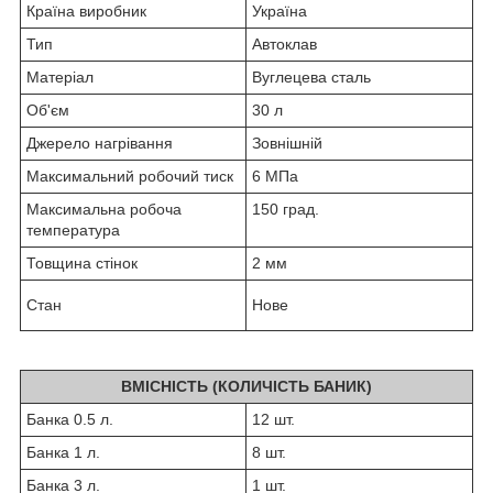
Країна виробник
Україна
Тип
Автоклав
Матеріал
Вуглецева сталь
Об'єм
30 л
Джерело нагрівання
Зовнішній
Максимальний робочий тиск
6 МПа
Максимальна робоча
150 град.
температура
Товщина стінок
2 мм
Стан
Нове
ВМІСНІСТЬ (КОЛИЧІСТЬ БАНИК)
Банка 0.5 л.
12 шт.
Банка 1 л.
8 шт.
Банка 3 л.
1 шт.