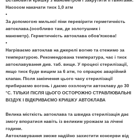
Встановити кришку з манометром і закрутити її гвинтами.
Насосом накачати тиск 1,0 атм
•
За допомогою мильної піни перевірити герметичність
автоклава.(особливо там, де золотушник і
манометр).
Герметичність автоклава обов'язкова!
•
Нагріваємо автоклав на джерелі вогню та стежимо за
температурою. Рекомендована температура, час і тиск
автоклавування див. таб. вище. У процесі стерилізації,
якщо тиск буде вищим за 6 атм, то спрацює аварійний
клапан. Після закінчення цього часу стерилізації
прибираємо вогонь і даємо охолонути автоклаву до 30
°C.
ТІЛЬКИ ПІСЛЯ ЦЬОГО ОСТОРОЖНО СТРАВЛЮВАЛЬНІ
ВІЗДУК І ВІДКРИВАЄМО КРИШКУ АВТОКЛАВА
Велика місткість автоклава та швидка стерилізація дає
змогу впоратися навіть із великим урожаєм за лічені
години.
Автоклавування зможе надійно захистити консерви від