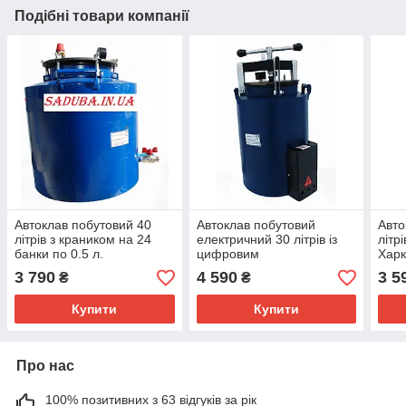
Подібні товари компанії
Автоклав побутовий 40
Автоклав побутовий
Авто
літрів з краником на 24
електричний 30 літрів із
літрі
банки по 0.5 л.
цифровим
Харк
терморегулятором
3 790
4 590
3 5
₴
₴
Купити
Купити
Про нас
100% позитивних з 63 відгуків за рік